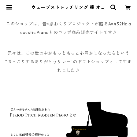
ウェーブストレッチリング 欅 オン
ライン無料レッスン特典付き | A=4
32Hz 音×恩おくりプロジェクト オ
フィシャル ショップ
このショップは、音×恩おくりプロジェクトが贈るA=432Hz a
coustic Pianoとのコラボ商品販売サイトです♪
元々は、この世の中がもっともっと心豊かになったらという
”ほっこりするありがとうリレー”のギフトショップとして生ま
れました♪