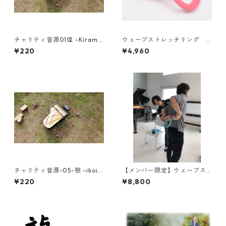
チャリティ音源01煌 -Kirame
ウェーブストレッチリング
ki- 432Hz Pianist KUNIKO I
ソフトタイプ ピーチ 使用
¥220
¥4,960
mprovisation 【1st ALBUM B
動画特典付き
irth】より
チャリティ音源-05-憩 -ikoi-
【メンバー限定】ウェーブス
432Hz Pianist KUNIKO Impr
トレッチリングセット 松澤ト
¥220
¥8,800
ovisation 【1st ALBUM Birt
レーナー無料動画レッスン付
h】より
き