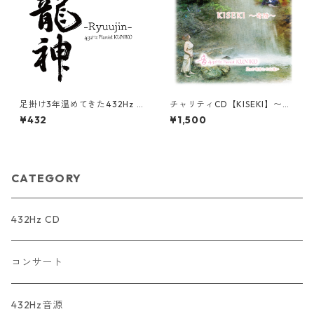
足掛け3年温めてきた432Hz P
チャリティCD【KISEKI】〜奇
iasnit KUNIKOのNewシング
跡〜 432Hz Pianist KUNI
¥432
¥1,500
ル【 龍神-Ryuujin-】
KO & パラシンガーHARUNA
MAEBA
CATEGORY
432Hz CD
コンサート
432Hz音源