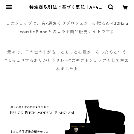
特定商取引法に基づく表記 | A=432
Hz 音×恩おくりプロジェクト オフ
ィシャル ショップ
このショップは、音×恩おくりプロジェクトが贈るA=432Hz a
coustic Pianoとのコラボ商品販売サイトです♪
元々は、この世の中がもっともっと心豊かになったらという
”ほっこりするありがとうリレー”のギフトショップとして生ま
れました♪